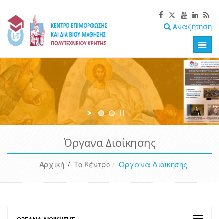
Αναζήτηση
Toggle
naviga
Όργανα Διοίκησης
Αρχική
/
Το Κέντρο
Όργανα Διοίκησης