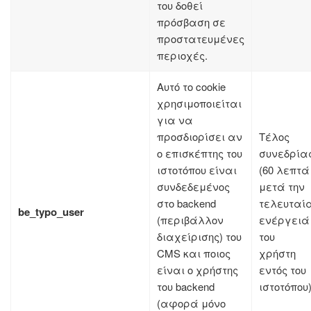
του δοθεί
πρόσβαση σε
προστατευμένες
περιοχές.
Αυτό το cookie
χρησιμοποιείται
για να
προσδιορίσει αν
Τέλος
ο επισκέπτης του
συνεδρία
ιστοτόπου είναι
(60 λεπτά
συνδεδεμένος
μετά την
στο backend
τελευταί
be_typo_user
(περιβάλλον
ενέργειά
διαχείρισης) του
του
CMS και ποιος
χρήστη
είναι ο χρήστης
εντός του
του backend
ιστοτόπου
(αφορά μόνο